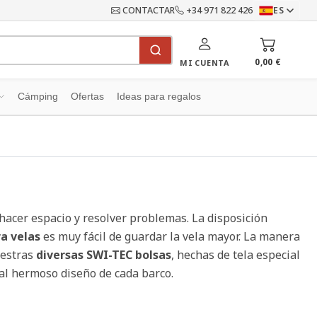
CONTACTAR
+34 971 822 426
ES
0,00 €
MI CUENTA
Cámping
Ofertas
Ideas para regalos
hacer espacio y resolver problemas. La disposición
a velas
es muy fácil de guardar la vela mayor. La manera
uestras
diversas SWI-TEC bolsas
, hechas de tela especial
n al hermoso diseño de cada barco.