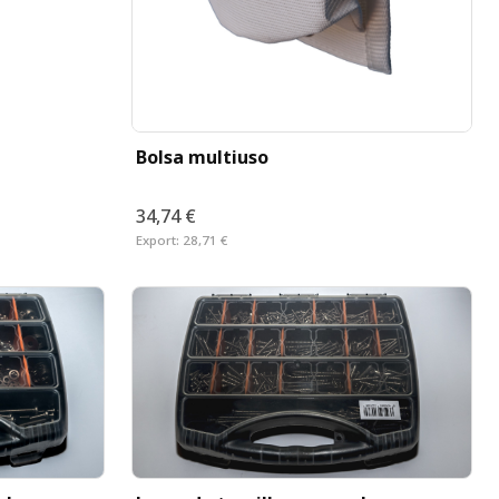
Bolsa multiuso
34,74 €
Export:
28,71 €