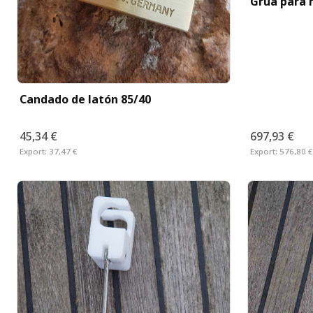
Grúa para 
Candado de latón 85/40
45,34 €
697,93 €
Export:
37,47 €
Export:
576,80 €