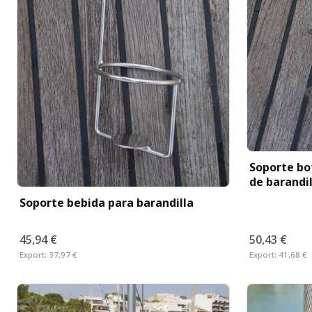
Soporte bot
de barandil
Soporte bebida para barandilla
45,94 €
50,43 €
Export:
37,97 €
Export:
41,68 €