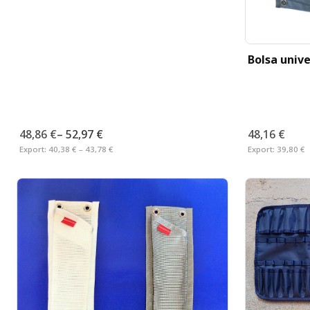
Bolsa univ
48,86 €
–
52,97 €
48,16 €
Export:
40,38 € – 43,78 €
Export:
39,80 €