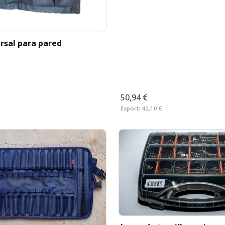
ersal para pared
50,94 €
Export:
42,10 €