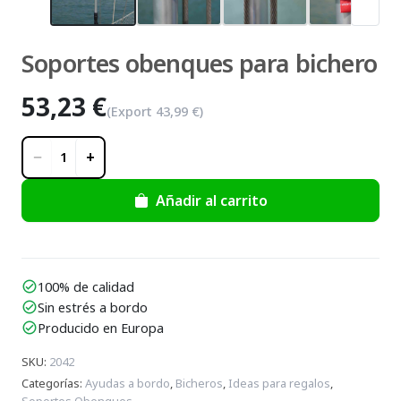
Soportes obenques para bichero
53,23 €
(Export
43,99 €
)
−
+
1
Añadir al carrito
100% de calidad
check_circle
Sin estrés a bordo
check_circle
Producido en Europa
check_circle
SKU
:
2042
Categorías
:
Ayudas a bordo
,
Bicheros
,
Ideas para regalos
,
Soportes Obenques