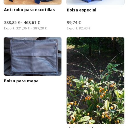
Anti robo para escotillas
Bolsa especial
388,85 €
–
468,61 €
99,74 €
Export:
321,36 € – 387,28 €
Export:
82,43 €
Bolsa para mapa