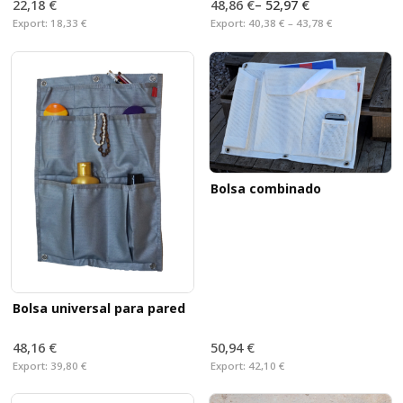
22,18 €
48,86 €
–
52,97 €
Export:
18,33 €
Export:
40,38 € – 43,78 €
Bolsa combinado
Bolsa universal para pared
48,16 €
50,94 €
Export:
39,80 €
Export:
42,10 €