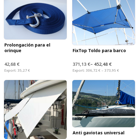
Prolongación para el
FixTop Toldo para barco
orinque
42,68 €
371,13 €
–
452,48 €
Export:
35,27 €
Export:
306,72 € – 373,95 €
Anti gaviotas universal