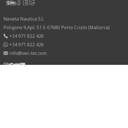
Neveta Nautica S.L
Poligono 9,Apt. 51 E-07680 Porto Cristo (Mallorca)
+34 971 822 426
+34 971 822 426
info@swi-tec.com
INFORMACIÓN
Preguntas Frecuentes
Distribuidores
Gastos de Envío
Blog
Contacto