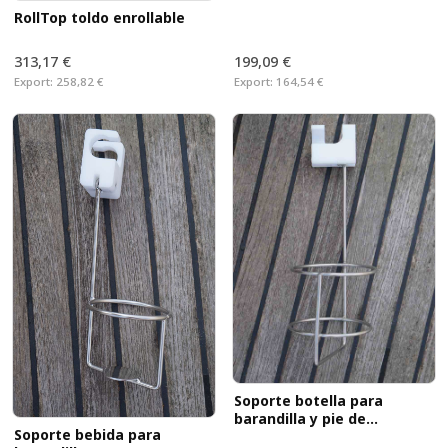
RollTop toldo enrollable
313,17 €
199,09 €
Export:
258,82 €
Export:
164,54 €
Soporte botella para
barandilla y pie de
Soporte bebida para
barandilla