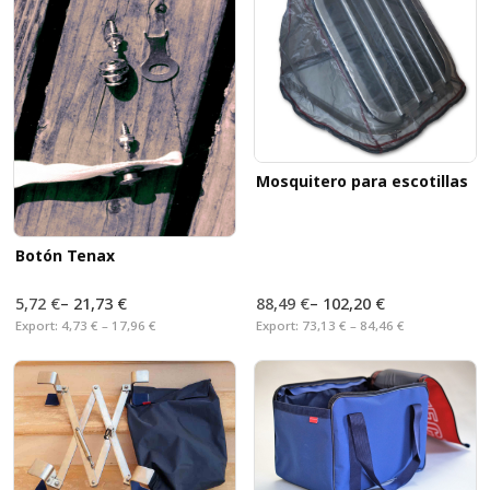
Mosquitero para escotillas
Botón Tenax
5,72 €
–
21,73 €
88,49 €
–
102,20 €
Export:
4,73 € – 17,96 €
Export:
73,13 € – 84,46 €