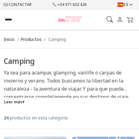
CONTACTAR
+34 971 822 426
ES
Inicio
Productos
Camping
Camping
Ya sea para acampar, glamping, vanlife o carpas de
invierno y verano. Todos buscamos la libertad en la
naturaleza - la aventura de viajar. Y para que pueda
concentrarse completamente en sus destinos de viaje,
Leer más
▾
existe nuestra categoría Camping. Facilite la vida con
nuestros productos innovadores y aplicables
24
productos en esta categoría
individualmente.