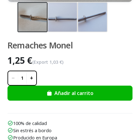
Remaches Monel
1,25 €
(Export
1,03 €
)
−
+
1
Añadir al carrito
100% de calidad
check_circle
Sin estrés a bordo
check_circle
Producido en Europa
check_circle