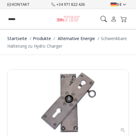
KONTAKT
+34 971 822 426
DE
Startseite
Produkte
Alternative Energie
Schwenkbare
Halterung zu Hydro Charger
zoom_in