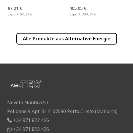
97,21 €
405,05 €
Export:
80,34 €
Export:
334,75 €
Alle Produkte aus
Alternative Energie
Neveta Nautica S.L
Poligono 9,Apt. 51 E-07680 Porto Cristo (Mallorca)
+34 971 822 426
+34 971 822 426