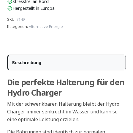
Stressfrei an Bord
check_circle
Hergestellt in Europa
check_circle
SKU
:
7149
Kategorien
:
Alternative Energie
Beschreibung
Die perfekte Halterung für den
Hydro Charger
Mit der schwenkbaren Halterung bleibt der Hydro
Charger immer senkrecht im Wasser und kann so
eine optimale Leistung erzielen.
Die Bohrungen sind identisch zur normalen