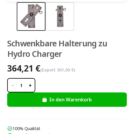
Schwenkbare Halterung zu
Hydro Charger
364,21 €
(Export
301,00 €
)
−
+
1
In den Warenkorb
100% Qualität
check_circle