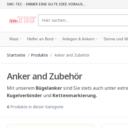
SWI-TEC - IMMER EINE GUTE IDEE VORAUS...
Mast
Helfer an Bord
Anlegen & Ankern
Sonne und W
Startseite
Produkte
Anker and Zubehör
Anker and Zubehör
Mit unserem
Bügelanker
sind Sie stets auch unter ext
Kugelverbinder
und
Kettenmarkierung.
6
Produkte in dieser Kategorie