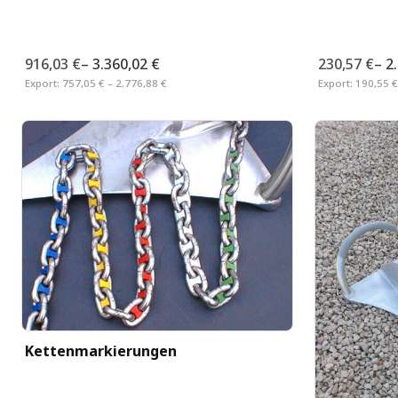
916,03 €
–
3.360,02 €
230,57 €
–
2
Export:
757,05 € – 2.776,88 €
Export:
190,55 €
Kettenmarkierungen