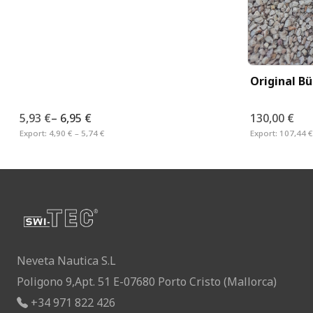
Original Bü
5,93 €
–
6,95 €
130,00 €
Export:
4,90 € – 5,74 €
Export:
107,44 €
Neveta Nautica S.L
Poligono 9,Apt. 51 E-07680 Porto Cristo (Mallorca)
+34 971 822 426