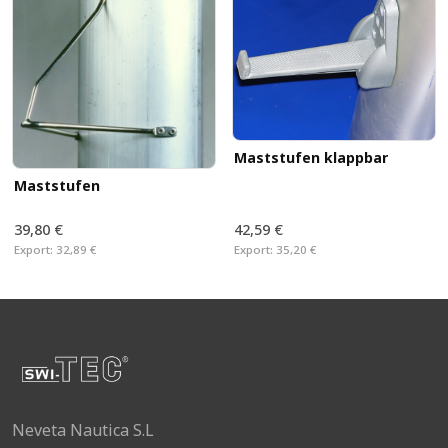
Maststufen klappbar
Maststufen
39,80 €
42,59 €
Export:
32,89 €
Export:
35,20 €
Neveta Nautica S.L