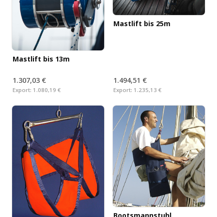
Mastlift bis 25m
Mastlift bis 13m
1.307,03 €
1.494,51 €
Export:
1.080,19 €
Export:
1.235,13 €
Bootsmannstuhl