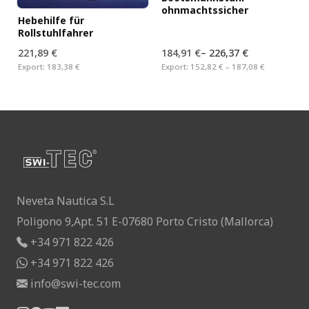
ohnmachtssicher
Hebehilfe für
Rollstuhlfahrer
221,89 €
184,91 €
–
226,37 €
Export:
183,38 €
Export:
152,82 € – 187,08 €
Neveta Nautica S.L
Poligono 9,Apt. 51 E-07680 Porto Cristo (Mallorca)
+34 971 822 426
+34 971 822 426
info@swi-tec.com