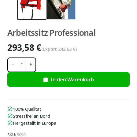
Arbeitssitz Professional
293,58 €
(Export
242,63 €
)
−
+
1
In den Warenkorb
100% Qualität
check_circle
Stressfrei an Bord
check_circle
Hergestellt in Europa
check_circle
SKU
:
5090