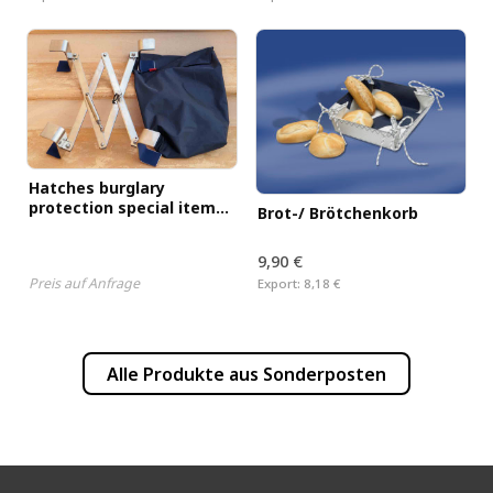
Hatches burglary
protection special item
Brot-/ Brötchenkorb
(30-45 cm hatches
internal dimensions)
9,90 €
Preis auf Anfrage
Export:
8,18 €
Alle Produkte aus
Sonderposten