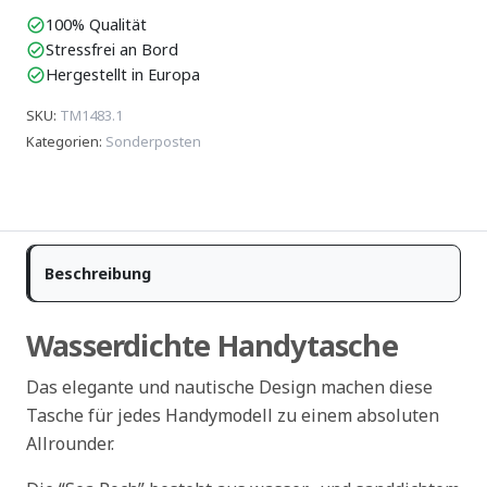
100% Qualität
check_circle
Stressfrei an Bord
check_circle
Hergestellt in Europa
check_circle
SKU
:
TM1483.1
Kategorien
:
Sonderposten
Beschreibung
Wasserdichte Handytasche
Das elegante und nautische Design machen diese
Tasche für jedes Handymodell zu einem absoluten
Allrounder.