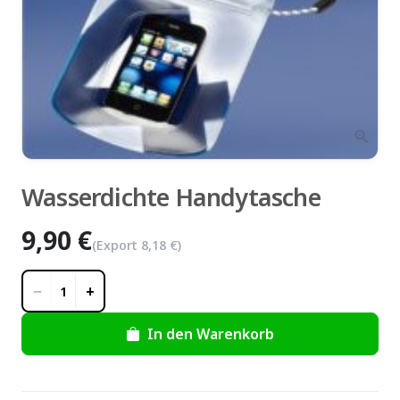
zoom_in
Wasserdichte Handytasche
9,90 €
(Export
8,18 €
)
−
+
1
In den Warenkorb