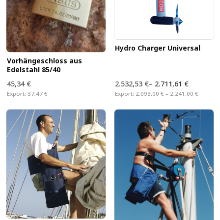
Hydro Charger Universal
Vorhängeschloss aus
Edelstahl 85/40
45,34 €
2.532,53 €
–
2.711,61 €
Export:
37,47 €
Export:
2.093,00 € – 2.241,00 €