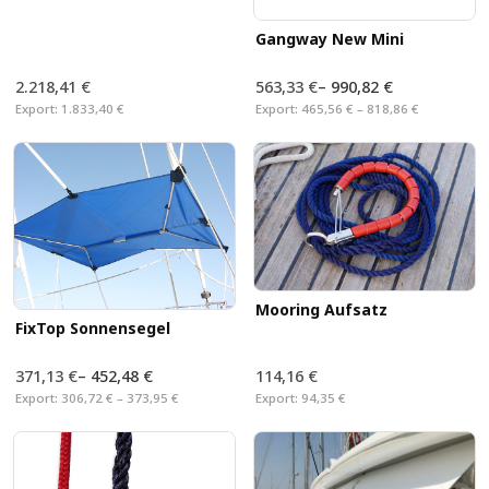
Gangway New Mini
2.218,41 €
563,33 €
–
990,82 €
Export:
1.833,40 €
Export:
465,56 € – 818,86 €
Mooring Aufsatz
FixTop Sonnensegel
371,13 €
–
452,48 €
114,16 €
Export:
306,72 € – 373,95 €
Export:
94,35 €