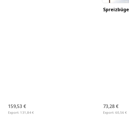
Spreizbüge
Relingshalterung für Gangway (2er
Set)
159,53 €
73,28 €
Export:
131,84 €
Export:
60,56 €