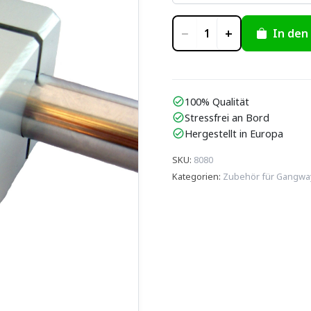
−
+
In den
1
100% Qualität
check_circle
Stressfrei an Bord
check_circle
Hergestellt in Europa
check_circle
SKU
:
8080
Kategorien
:
Zubehör für Gangwa