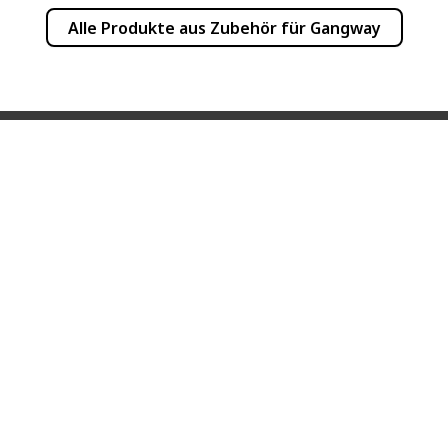
Alle Produkte aus
Zubehör für Gangway
INFORMATION
PRODUKTINFOR
Häufige Fragen
Newsletter
Händlerverzeichnis
Produkte
Versandkosten
Bedienungsanleitu
Blog
Katalog
Kontakt
Über uns