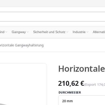
ind
Gangway
Sicherheit und Schutz
Industrie
Alternat
rizontale Gangwayhalterung
Horizontal
210,62 €
(Export
174,
DURCHMESSER