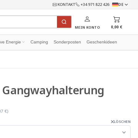
KONTAKT
+34 971 822 426
DE
0,00 €
MEIN KONTO
ive Energie
Camping
Sonderposten
Geschenkideen
e Gangwayhalterung
07 €
)
LÖSCHEN