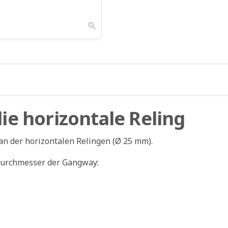
zoom_in
e horizontale Reling
an der horizontalen Relingen (Ø 25 mm).
ndurchmesser der Gangway: