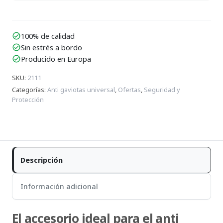
100% de calidad
check_circle
Sin estrés a bordo
check_circle
Producido en Europa
check_circle
SKU
:
2111
Categorías
:
Anti gaviotas universal
,
Ofertas
,
Seguridad y
Protección
Descripción
Información adicional
El accesorio ideal para el anti