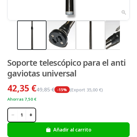
zoom_in
Soporte telescópico para el anti
gaviotas universal
42,35 €
49,85 €
-
15
%
(Export
35,00 €
)
Ahorras
7,50 €
−
+
1
Añadir al carrito