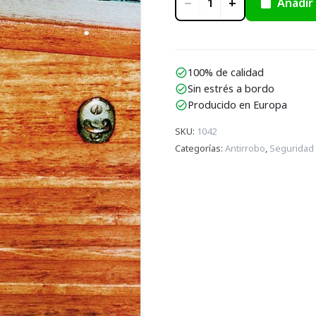
−
+
Añadir 
1
100% de calidad
check_circle
Sin estrés a bordo
check_circle
Producido en Europa
check_circle
SKU
:
1042
Categorías
:
Antirrobo
,
Seguridad 