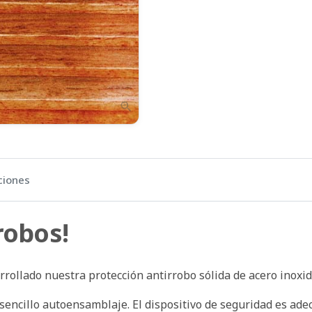
zoom_in
ciones
robos!
rollado nuestra protección antirrobo sólida de acero inoxid
sencillo autoensamblaje. El dispositivo de seguridad es ade