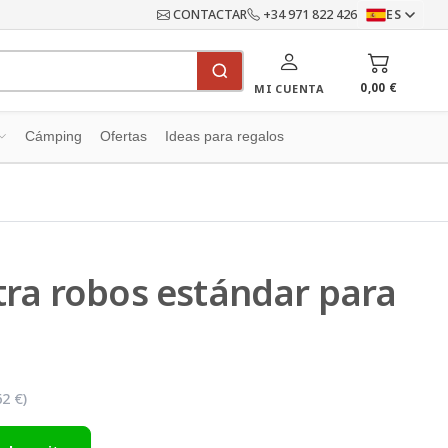
CONTACTAR
+34 971 822 426
ES
0,00 €
MI CUENTA
Cámping
Ofertas
Ideas para regalos
ra robos estándar para
62 €
)