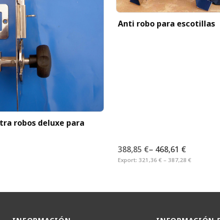
Anti robo para escotillas
tra robos deluxe para
388,85 €
–
468,61 €
Export:
321,36 € – 387,28 €