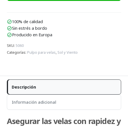
100% de calidad
check_circle
Sin estrés a bordo
check_circle
Producido en Europa
check_circle
SKU
:
5060
Categorías
:
Pulpo para velas
,
Sol y Viento
Descripción
Información adicional
Asegurar las velas con rapidez y