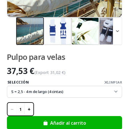
zoom_in
expand_more
Pulpo para velas
37,53 €
(Export
31,02 €
)
SELECCIÓN
LIMPIAR
−
+
1
Añadir al carrito