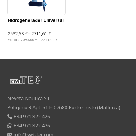
Hidrogenerador Universal
2532,53 €
–
2711,61 €
Export:
2093,00 € – 2241,00 €
Neveta Nautica S.L
Poligono 9,Apt. 51 E-07680 Porto Cristo (Mallorca)
+34 971 822 426
+34 971 822 426
info@swi-tec.com