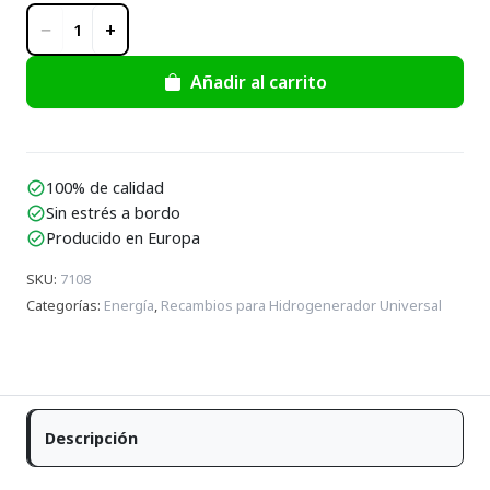
−
+
1
Añadir al carrito
100% de calidad
check_circle
Sin estrés a bordo
check_circle
Producido en Europa
check_circle
SKU
:
7108
Categorías
:
Energía
,
Recambios para Hidrogenerador Universal
Descripción