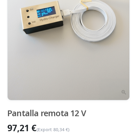
zoom_in
Pantalla remota 12 V
97,21 €
(Export
80,34 €
)