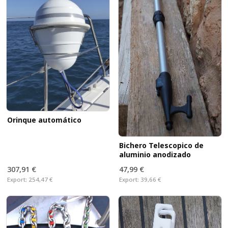
Orinque automático
Bichero Telescopico de
aluminio anodizado
307,91 €
47,99 €
Export:
254,47 €
Export:
39,66 €