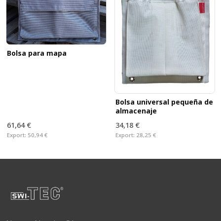
Bolsa para mapa
Bolsa universal pequeña de
almacenaje
61,64 €
34,18 €
Export:
50,94 €
Export:
28,25 €