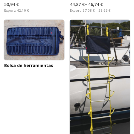
50,94 €
44,87 €
–
46,74 €
Export:
42,10 €
Export:
37,08 € – 38,63 €
Bolsa de herramientas