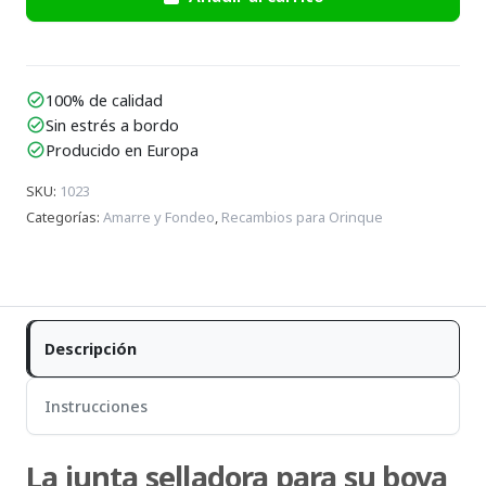
100% de calidad
check_circle
Sin estrés a bordo
check_circle
Producido en Europa
check_circle
SKU
:
1023
Categorías
:
Amarre y Fondeo
,
Recambios para Orinque
Descripción
Instrucciones
La junta selladora para su boya