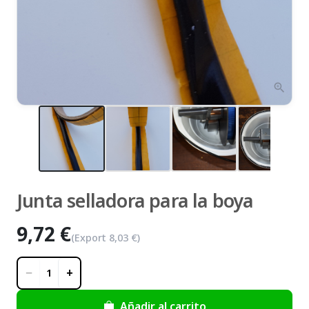
zoom_in
Junta selladora para la boya
9,72 €
(Export
8,03 €
)
−
+
1
Añadir al carrito