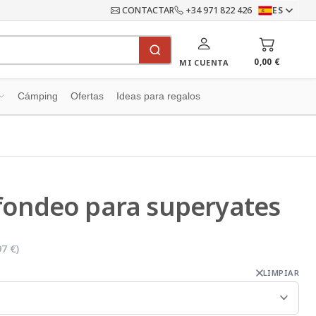
CONTACTAR
+34 971 822 426
ES
0,00 €
MI CUENTA
Cámping
Ofertas
Ideas para regalos
fondeo para superyates
97 €
)
LIMPIAR