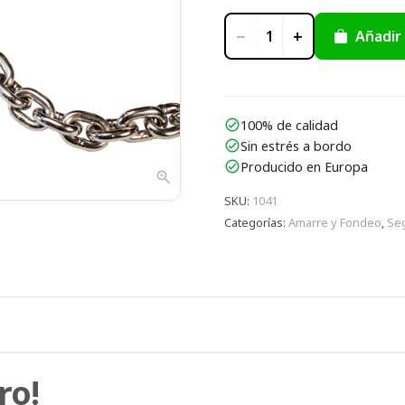
−
+
Añadir 
1
100% de calidad
check_circle
Sin estrés a bordo
check_circle
Producido en Europa
check_circle
zoom_in
SKU
:
1041
Categorías
:
Amarre y Fondeo
,
Se
ro!