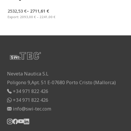
2532,53 €
–
2711,61 €
Export:
2093,00 € – 2241,00 €
Neveta Nautica S.L
Poligono 9,Apt. 51 E-07680 Porto Cristo (Mallorca)
+34 971 822 426
+34 971 822 426
info@swi-tec.com