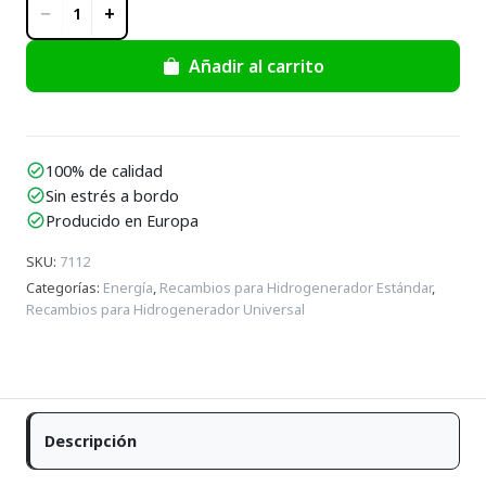
−
+
1
Añadir al carrito
100% de calidad
check_circle
Sin estrés a bordo
check_circle
Producido en Europa
check_circle
SKU
:
7112
Categorías
:
Energía
,
Recambios para Hidrogenerador Estándar
,
Recambios para Hidrogenerador Universal
Descripción