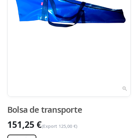
zoom_in
Bolsa de transporte
151,25 €
(Export
125,00 €
)