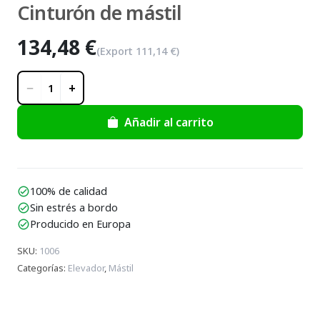
Cinturón de mástil
134,48 €
(Export
111,14 €
)
−
+
1
Añadir al carrito
100% de calidad
check_circle
Sin estrés a bordo
check_circle
Producido en Europa
check_circle
SKU
:
1006
Categorías
:
Elevador
,
Mástil