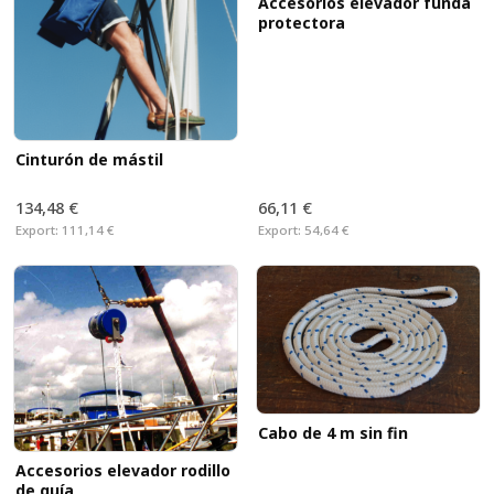
Accesorios elevador funda
protectora
Cinturón de mástil
134,48 €
66,11 €
Export:
111,14 €
Export:
54,64 €
Cabo de 4 m sin fin
Accesorios elevador rodillo
de guía