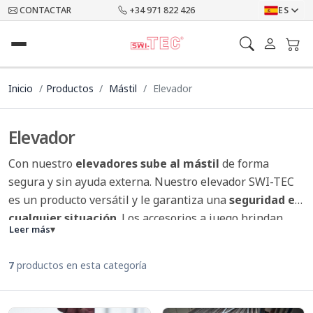
CONTACTAR
+34 971 822 426
ES
Inicio
Productos
Mástil
Elevador
Elevador
Con nuestro
elevadores sube al mástil
de forma
segura y sin ayuda externa. Nuestro elevador SWI-TEC
es un producto versátil y le garantiza una
seguridad en
cualquier situación
. Los accesorios a juego brindan
Leer más
▾
una protección integral para el mástil y el elevador.
7
productos en esta categoría