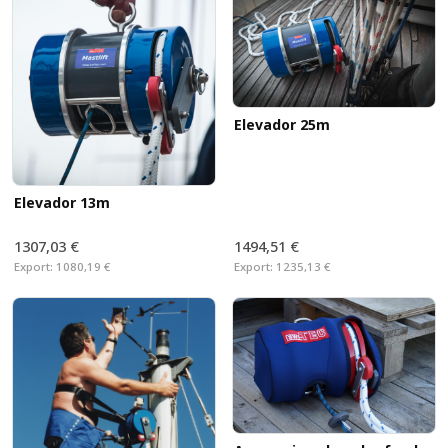
Elevador 25m
Elevador 13m
1307,03 €
1494,51 €
Export:
1080,19 €
Export:
1235,13 €