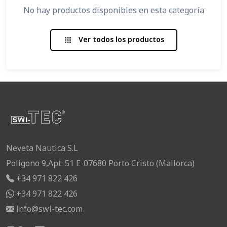
No hay productos disponibles en esta categoría
Ver todos los productos
apps
Neveta Nautica S.L
Poligono 9,Apt. 51 E-07680 Porto Cristo (Mallorca)
+34 971 822 426
+34 971 822 426
info@swi-tec.com