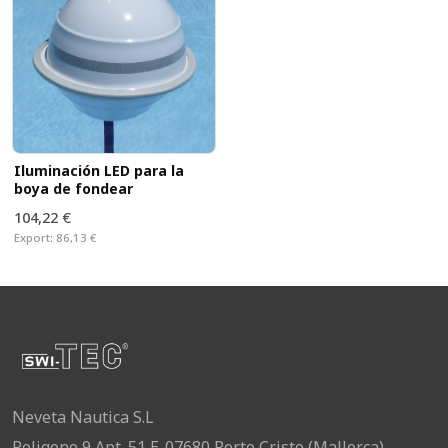
Iluminación LED para la
boya de fondear
104,22 €
Export:
86,13 €
Neveta Nautica S.L
Poligono 9,Apt. 51 E-07680 Porto Cristo (Mallorca)