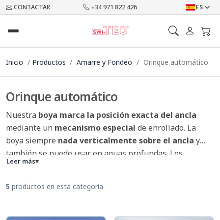
CONTACTAR
+34 971 822 426
ES
Inicio
Productos
Amarre y Fondeo
Orinque automático
Orinque automático
Nuestra
boya marca la posición exacta del ancla
mediante un
mecanismo especial
de enrollado. La
boya siempre
nada verticalmente sobre el ancla
y
también se puede usar en aguas profundas. Los
Leer más
▾
accesorios especialmente desarrollados completan el
producto perfectamente
5
productos en esta categoría