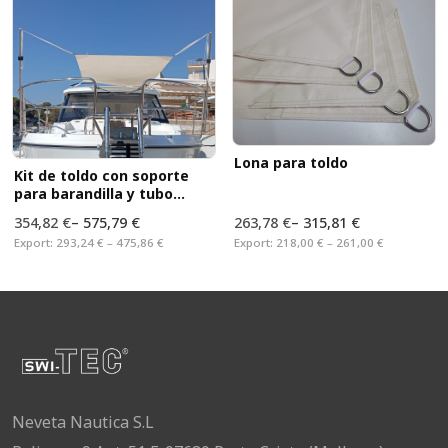
Lona para toldo
Kit de toldo con soporte
para barandilla y tubo
telescópico
354,82 €
–
575,79 €
263,78 €
–
315,81 €
Export:
293,24 € – 475,86 €
Export:
218,00 € – 261,00 €
Neveta Nautica S.L