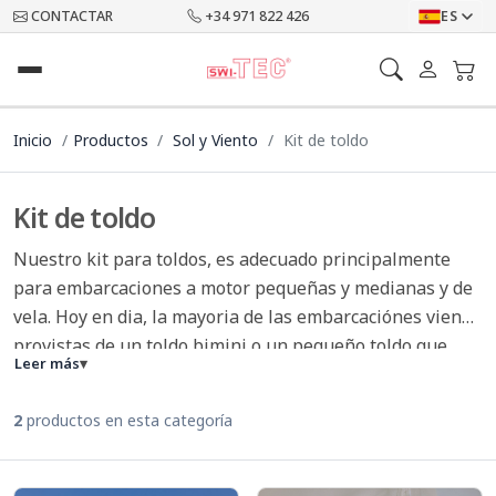
CONTACTAR
+34 971 822 426
ES
Inicio
Productos
Sol y Viento
Kit de toldo
Kit de toldo
Nuestro kit para toldos, es adecuado principalmente
para embarcaciones a motor pequeñas y medianas y de
vela. Hoy en dia, la mayoria de las embarcaciónes viene
provistas de un toldo bimini o un pequeño toldo que
Leer más
▾
cubre la consola central, quedando las demas partes del
barco expuestas al sol. Con nuestro kit puede alargar su
2
productos en esta categoría
toldo hacia proa o hacia popa segun lo desee o donde
usted lo necesite y asi solucionar este problema.