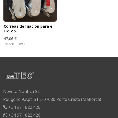
Correas de fijación para el
FixTop
47,06 €
Export:
38,89 €
Neveta Nautica S.L
Poligono 9,Apt. 51 E-07680 Porto Cristo (Mallorca)
+34 971 822 426
+34 971 822 426