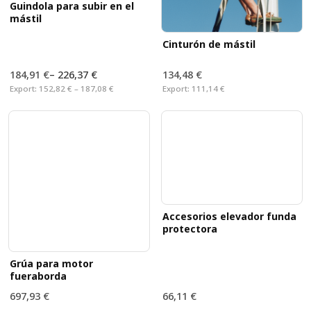
Guindola para subir en el
mástil
Cinturón de mástil
184,91 €
–
226,37 €
134,48 €
Export:
152,82 € – 187,08 €
Export:
111,14 €
Accesorios elevador funda
protectora
Grúa para motor
fueraborda
697,93 €
66,11 €
Export:
576,80 €
Export:
54,64 €