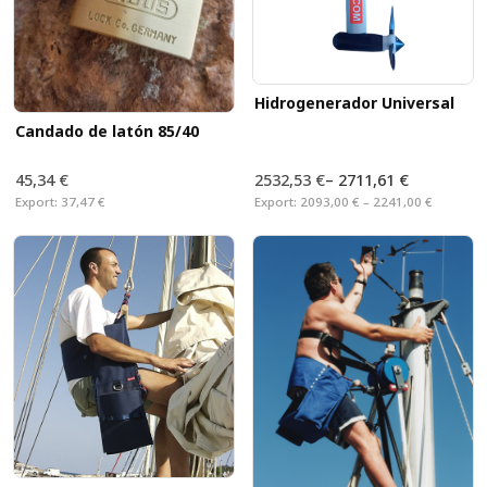
Hidrogenerador Universal
Candado de latón 85/40
45,34 €
2532,53 €
–
2711,61 €
Export:
37,47 €
Export:
2093,00 € – 2241,00 €