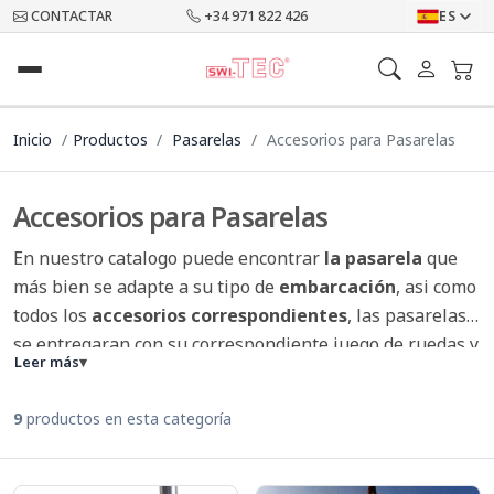
CONTACTAR
+34 971 822 426
ES
Inicio
Productos
Pasarelas
Accesorios para Pasarelas
Accesorios para Pasarelas
En nuestro catalogo puede encontrar
la pasarela
que
más bien se adapte a su tipo de
embarcación
, asi como
todos los
accesorios correspondientes
, las pasarelas
se entregaran con su correspondiente juego de ruedas y
Leer más
▾
la sujeción para
la cubierta
. La
moqueta
antideslizante para pasarelas
es lo más destacado de
9
productos en esta categoría
nuestra colección y es perfecta para los animales a
bordo.