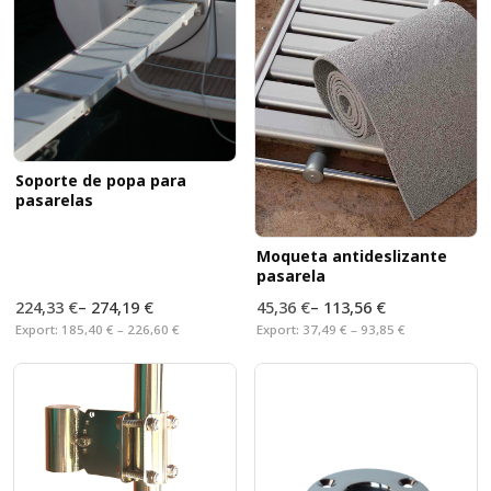
Soporte de popa para
pasarelas
Moqueta antideslizante
pasarela
224,33 €
–
274,19 €
45,36 €
–
113,56 €
Export:
185,40 € – 226,60 €
Export:
37,49 € – 93,85 €