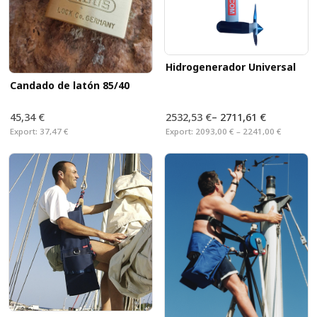
Hidrogenerador Universal
Candado de latón 85/40
45,34 €
2532,53 €
–
2711,61 €
Export:
37,47 €
Export:
2093,00 € – 2241,00 €