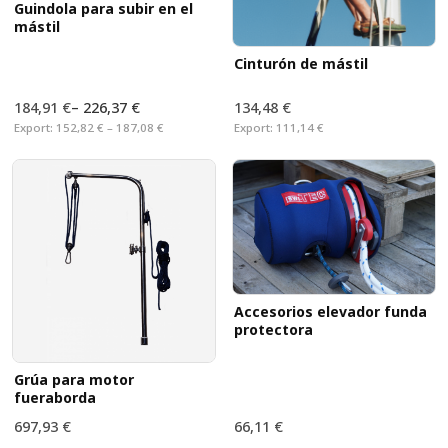
Guindola para subir en el
mástil
Cinturón de mástil
184,91 €
–
226,37 €
134,48 €
Export:
152,82 € – 187,08 €
Export:
111,14 €
Accesorios elevador funda
protectora
Grúa para motor
fueraborda
697,93 €
66,11 €
Export:
576,80 €
Export:
54,64 €