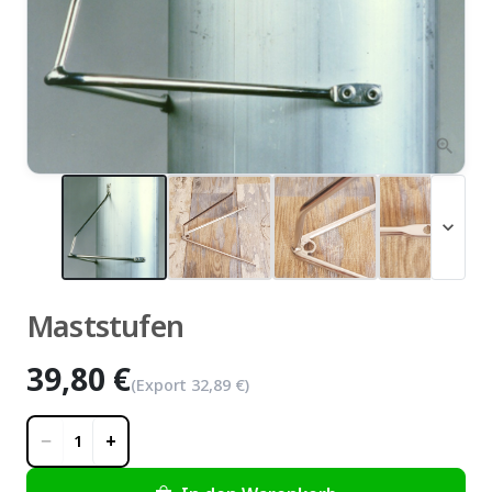
zoom_in
expand_more
Maststufen
39,80 €
(Export
32,89 €
)
−
+
1