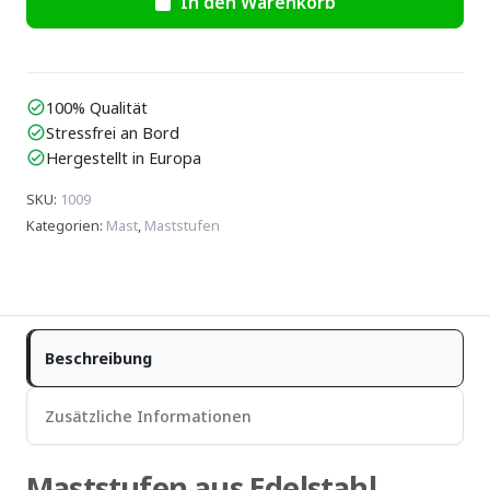
In den Warenkorb
100% Qualität
check_circle
Stressfrei an Bord
check_circle
Hergestellt in Europa
check_circle
SKU
:
1009
Kategorien
:
Mast
,
Maststufen
Beschreibung
Zusätzliche Informationen
Maststufen aus
Edelstahl