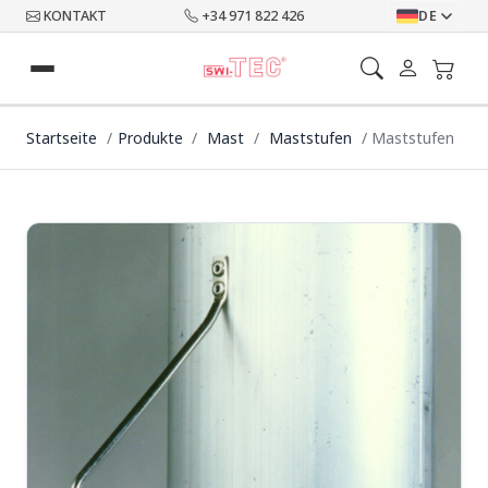
KONTAKT
+34 971 822 426
DE
Startseite
Produkte
Mast
Maststufen
Maststufen