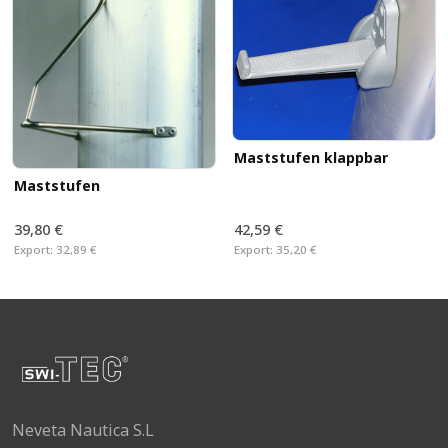
Maststufen klappbar
Maststufen
39,80 €
42,59 €
Export:
32,89 €
Export:
35,20 €
Neveta Nautica S.L