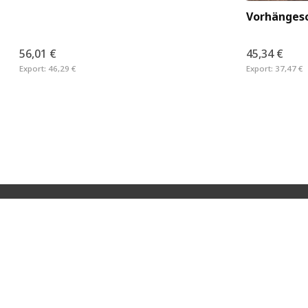
Vorhängesc
56,01 €
45,34 €
Export:
46,29 €
Export:
37,47 €
Neveta Nautica S.L
Poligono 9,Apt. 51 E-07680 Porto Cristo (Mallorca)