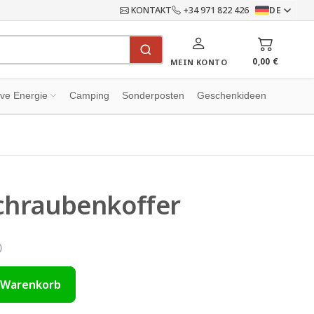
KONTAKT
+34 971 822 426
DE
0,00 €
MEIN KONTO
ive Energie
Camping
Sonderposten
Geschenkideen
Schraubenkoffer
)
 Warenkorb