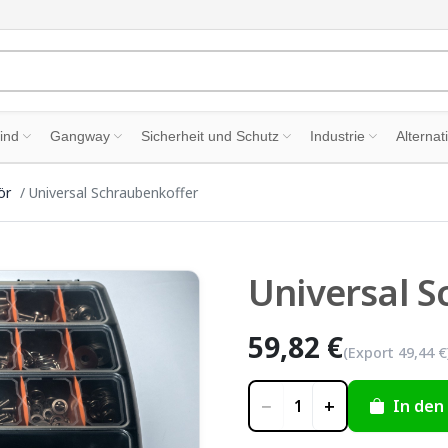
ind
Gangway
Sicherheit und Schutz
Industrie
Alternat
ör
Universal Schraubenkoffer
Universal 
59,82 €
(Export
49,44 €
−
+
In den
1