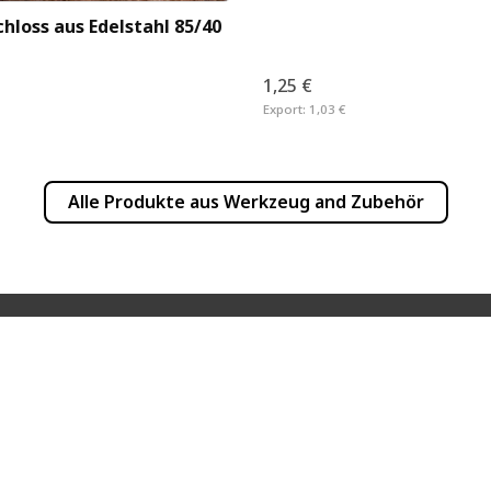
hloss aus Edelstahl 85/40
1,25 €
Export:
1,03 €
Alle Produkte aus
Werkzeug and Zubehör
INFORMATION
PRODUKTINFOR
Häufige Fragen
Newsletter
Händlerverzeichnis
Produkte
Versandkosten
Bedienungsanleitu