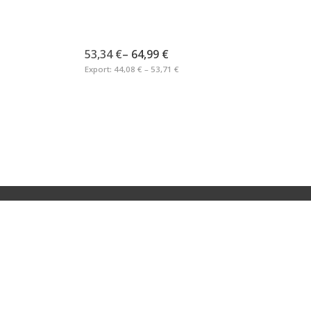
53,34 €
–
64,99 €
Export:
44,08 € – 53,71 €
MATION
LEGAL
Impressum
Datenschutzerklärung
ngen
Rücktrittsrecht