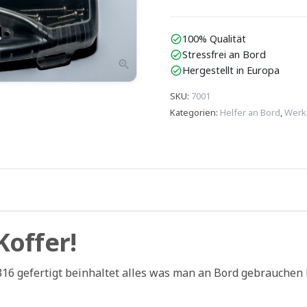
100% Qualität
check_circle
Stressfrei an Bord
check_circle
zoom_in
Hergestellt in Europa
check_circle
SKU
:
7001
Kategorien
:
Helfer an Bord
,
Werk
Koffer!
316 gefertigt beinhaltet alles was man an Bord gebrauchen