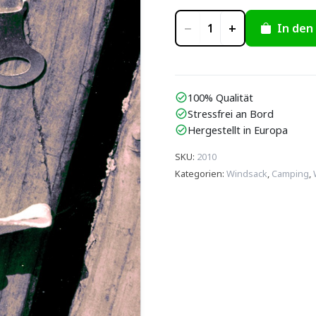
−
+
In den
1
100% Qualität
check_circle
Stressfrei an Bord
check_circle
Hergestellt in Europa
check_circle
SKU
:
2010
Kategorien
:
Windsack
,
Camping
,