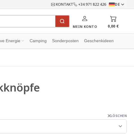
KONTAKT
+34 971 822 426
DE
0,00 €
MEIN KONTO
ive Energie
Camping
Sonderposten
Geschenkideen
kknöpfe
LÖSCHEN