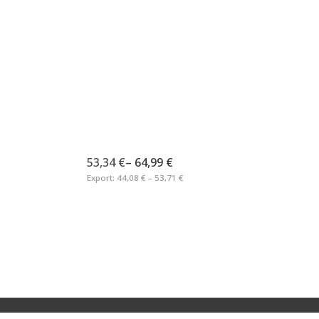
53,34 €
–
64,99 €
Export:
44,08 € – 53,71 €