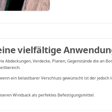
zoom_in
eine vielfältige Anwendu
wie Abdeckungen, Verdecke, Planen, Gegenstände die an B
eitbereich.
 wenn ein belastbarer Verschluss gewünscht ist der jedoch l
nseren Windsack als perfektes Befestigungsmittel.