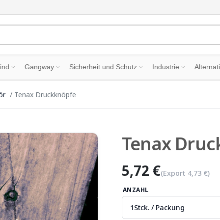
ind
Gangway
Sicherheit und Schutz
Industrie
Alternat
ör
Tenax Druckknöpfe
Tenax Druc
5,72 €
(Export
4,73 €
)
ANZAHL