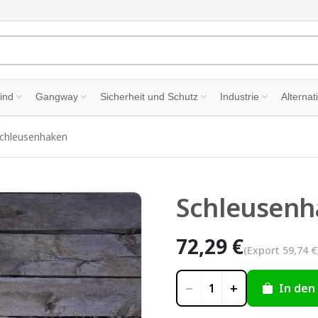
ind
Gangway
Sicherheit und Schutz
Industrie
Alternat
chleusenhaken
Schleusenh
72,29 €
(Export
59,74 €
−
+
In den
1