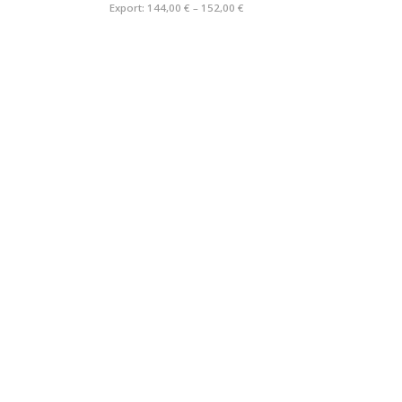
Export:
144,00 € – 152,00 €
MATION
LEGAL
Impressum
Datenschutzerklärung
ngen
Rücktrittsrecht
Cookie-Richtlinie
Cookies verwalten