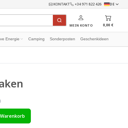
KONTAKT
+34 971 822 426
DE
0,00 €
MEIN KONTO
ive Energie
Camping
Sonderposten
Geschenkideen
aken
)
 Warenkorb