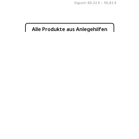
Export:
80,32 € – 96,82 €
Alle Produkte aus
Anlegehilfen
INFORMATION
PRODUKTINFOR
Häufige Fragen
Newsletter
Händlerverzeichnis
Produkte
Versandkosten
Bedienungsanleitu
Blog
Katalog
Kontakt
Über uns