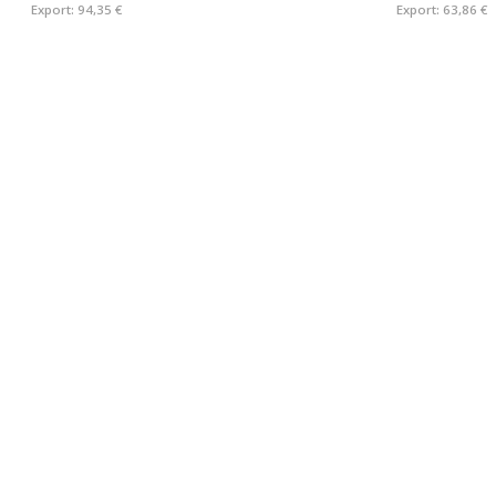
Export:
94,35 €
Export:
63,86 €
Neveta Nautica S.L
Poligono 9,Apt. 51 E-07680 Porto Cristo (Mallorca)
+34 971 822 426
+34 971 822 426
info@swi-tec.com