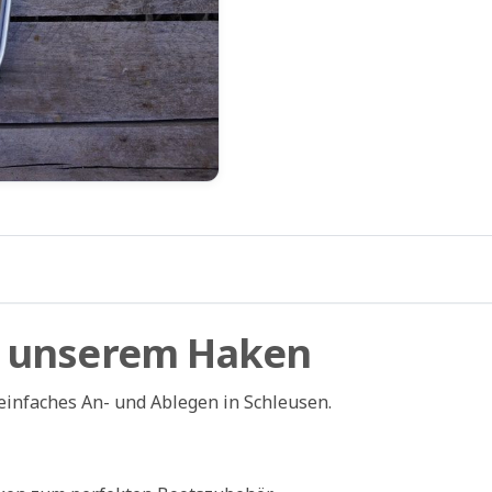
zoom_in
it unserem Haken
einfaches An- und Ablegen in Schleusen.