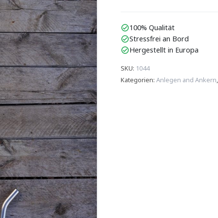
100% Qualität
check_circle
Stressfrei an Bord
check_circle
Hergestellt in Europa
check_circle
SKU
:
1044
Kategorien
:
Anlegen and Ankern