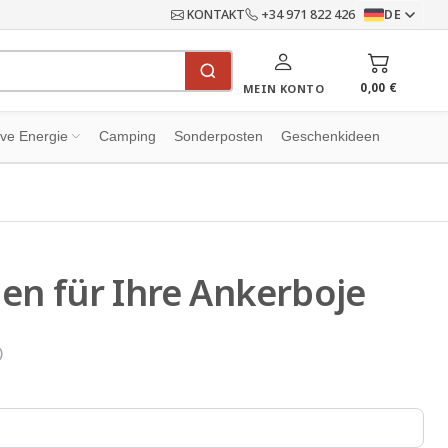
KONTAKT
+34 971 822 426
DE
0,00 €
MEIN KONTO
ive Energie
Camping
Sonderposten
Geschenkideen
en für Ihre Ankerboje
)