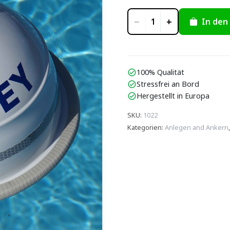
−
+
In den
1
100% Qualität
check_circle
Stressfrei an Bord
check_circle
Hergestellt in Europa
check_circle
SKU
:
1022
Kategorien
:
Anlegen and Ankern