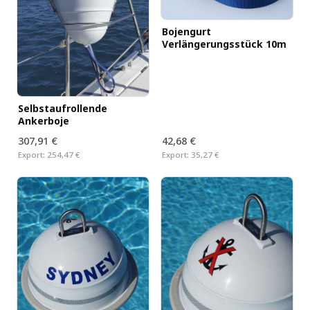
Bojengurt
Verlängerungsstück 10m
Selbstaufrollende
Ankerboje
307,91 €
42,68 €
Export:
254,47 €
Export:
35,27 €