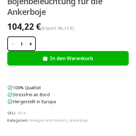
Bojenbeleuchtung für die
Ankerboje
104,22 €
(Export
86,13 €
)
−
+
1
In den Warenkorb
100% Qualität
check_circle
Stressfrei an Bord
check_circle
Hergestellt in Europa
check_circle
SKU
:
1014
Kategorien
:
Anlegen and Ankern
,
Ankerboje