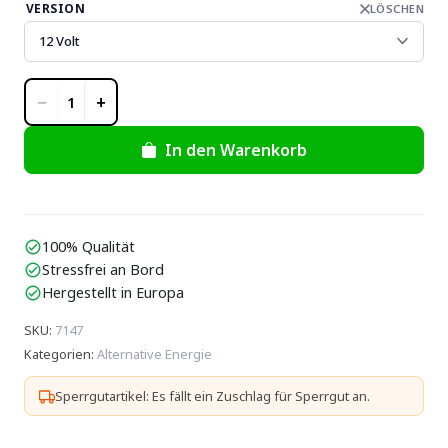
VERSION
LÖSCHEN
−
+
1
In den Warenkorb
100% Qualität
check_circle
Stressfrei an Bord
check_circle
Hergestellt in Europa
check_circle
SKU
:
7147
Kategorien
:
Alternative Energie
Sperrgutartikel: Es fällt ein Zuschlag für Sperrgut an.