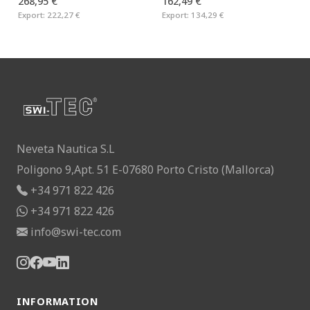
268,95 €
162,49 €
Export:
222,27 €
Export:
134,29 €
Neveta Nautica S.L
Poligono 9,Apt. 51 E-07680 Porto Cristo (Mallorca)
+34 971 822 426
+34 971 822 426
info@swi-tec.com
INFORMATION