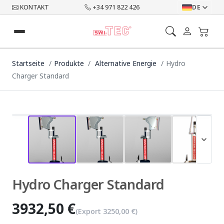
KONTAKT
+34 971 822 426
DE
Startseite
Produkte
Alternative Energie
Hydro
Charger Standard
fullscreen
expand_more
play_arrow
Hydro Charger Standard
3932,50 €
(Export
3250,00 €
)