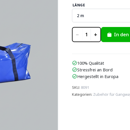
LÄNGE
−
+
In den
1
100% Qualität
check_circle
Stressfrei an Bord
check_circle
Hergestellt in Europa
check_circle
SKU
:
8091
Kategorien
:
Zubehör für Gangwa