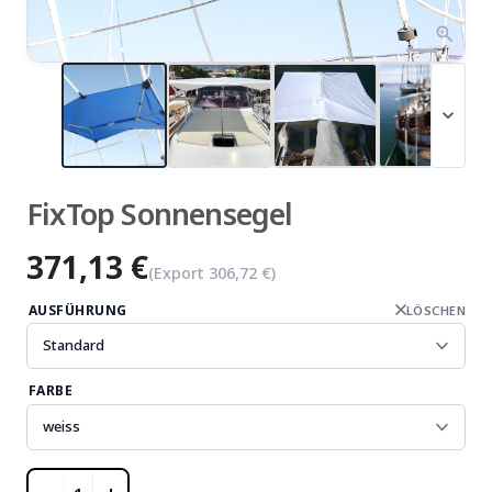
zoom_in
expand_more
FixTop Sonnensegel
371,13 €
(Export
306,72 €
)
AUSFÜHRUNG
LÖSCHEN
FARBE