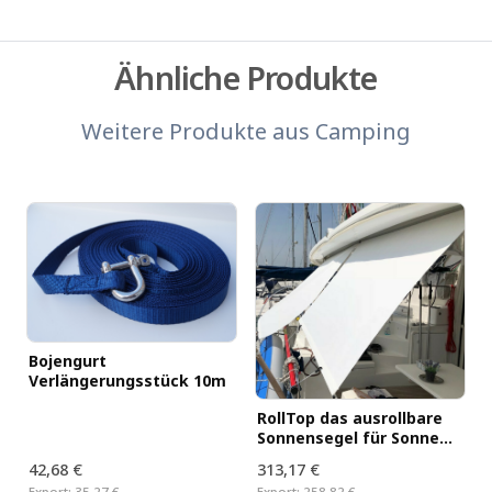
Ähnliche Produkte
Weitere Produkte aus
Camping
Bojengurt
Verlängerungsstück 10m
RollTop das ausrollbare
Sonnensegel für Sonne
und Regen
42,68 €
313,17 €
Export:
35,27 €
Export:
258,82 €