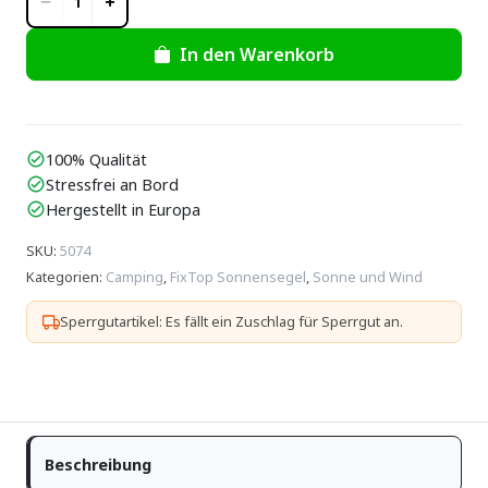
−
+
1
In den Warenkorb
100% Qualität
check_circle
Stressfrei an Bord
check_circle
Hergestellt in Europa
check_circle
SKU
:
5074
Kategorien
:
Camping
,
FixTop Sonnensegel
,
Sonne und Wind
Sperrgutartikel: Es fällt ein Zuschlag für Sperrgut an.
Beschreibung