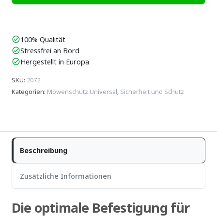
100% Qualität
check_circle
Stressfrei an Bord
check_circle
Hergestellt in Europa
check_circle
SKU
:
2072
Kategorien
:
Möwenschutz Universal
,
Sicherheit und Schutz
Beschreibung
Zusätzliche Informationen
Die optimale Befestigung für