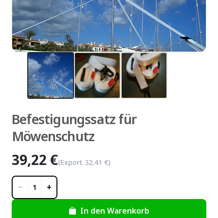
zoom_in
Befestigungssatz für
Möwenschutz
39,22 €
(Export
32,41 €
)
−
+
1
In den Warenkorb