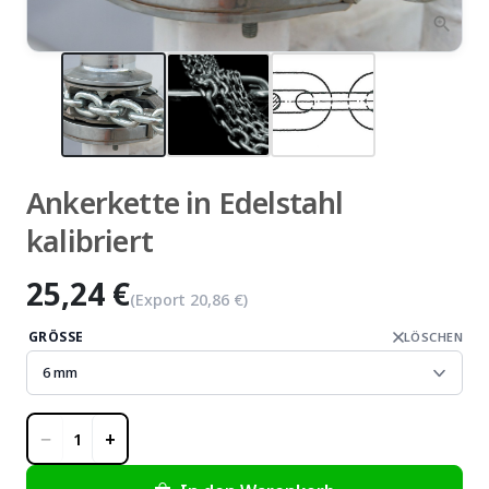
zoom_in
Ankerkette in Edelstahl
kalibriert
25,24 €
(Export
20,86 €
)
GRÖSSE
LÖSCHEN
−
+
1