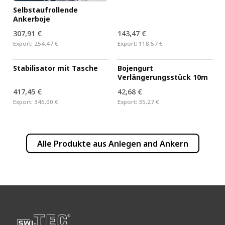
Selbstaufrollende
Ankerboje
Bojenhalterung aus
Edelstahl
307,91 €
143,47 €
Export:
254,47 €
Export:
118,57 €
Bojengurt
Verlängerungsstück 10m
Stabilisator mit Tasche
417,45 €
42,68 €
Export:
345,00 €
Export:
35,27 €