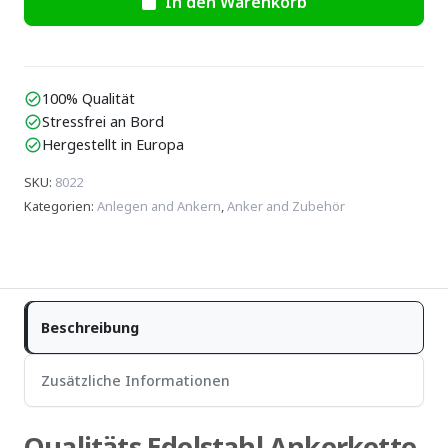
In den Warenkorb
100% Qualität
check_circle
Stressfrei an Bord
check_circle
Hergestellt in Europa
check_circle
SKU
:
8022
Kategorien
:
Anlegen and Ankern
,
Anker and Zubehör
Beschreibung
Zusätzliche Informationen
Qualitäts Edelstahl Ankerkette