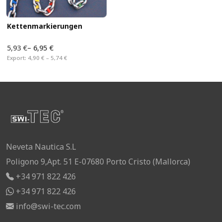
Kettenmarkierungen
5,93 €
–
6,95 €
Export:
4,90 € – 5,74 €
Neveta Nautica S.L
Poligono 9,Apt. 51 E-07680 Porto Cristo (Mallorca)
+34 971 822 426
+34 971 822 426
info@swi-tec.com