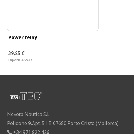
Power relay
39,85 €
Export:
32,93 €
Neveta Nautica S.L
Poligono 9,Apt. 51 E-07680 Porto Cristo (Mallorca)
+34 971 822 426