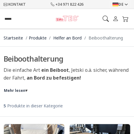
KONTAKT
+34 971 822 426
DE
Startseite
Produkte
Helfer an Bord
Beiboothalterung
Beiboothalterung
Die einfache Art
ein Beiboot
, Jetski o.ä. sicher, während
der Fahrt,
an Bord zu befestigen!
Mehr lesen
▾
5
Produkte in dieser Kategorie